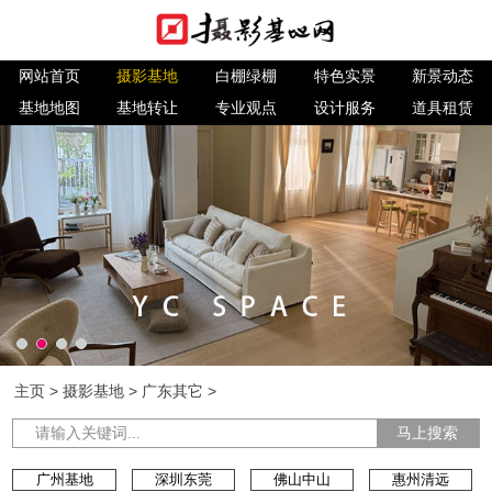
网站首页
摄影基地
白棚绿棚
特色实景
新景动态
基地地图
基地转让
专业观点
设计服务
道具租赁
主页
>
摄影基地
>
广东其它
>
马上搜索
广州基地
深圳东莞
佛山中山
惠州清远