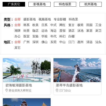
广东其它
影视基地
特色场景
杭州基地
类型：
全部
摄影基地
视频基地
专业影棚
特色景
风格：
全部
韩系
欧美
日系
中式
网红
复古
极简
田园
工业
潮牌
街景
咖店
运动
海边
度假
酒店
泳池
家居
厨卫
办公
医室
实验
学校
年代
科幻
白棚
地区：
全部
广州
深圳
佛山
东莞
中山
江门
惠州
清远
汕头
其它
碧海银湖摄影基地
那琴半岛摄影基地
新会崖南大桥附近
江门台山