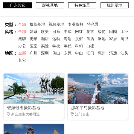
广东其它
影视基地
特色场景
杭州基地
类型：
全部
摄影基地
视频基地
专业影棚
特色景
风格：
全部
韩系
欧美
日系
中式
网红
复古
极简
田园
工业
潮牌
街景
咖店
运动
海边
度假
酒店
泳池
家居
厨卫
办公
医室
实验
学校
年代
科幻
白棚
地区：
全部
广州
深圳
佛山
东莞
中山
江门
惠州
清远
汕头
其它
碧海银湖摄影基地
那琴半岛摄影基地
新会崖南大桥附近
江门台山