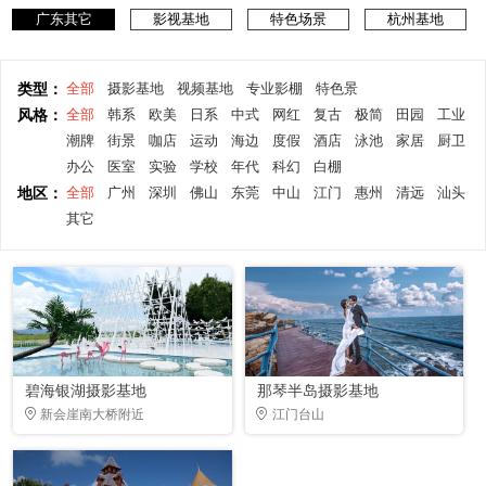
广东其它
影视基地
特色场景
杭州基地
类型：
全部
摄影基地
视频基地
专业影棚
特色景
风格：
全部
韩系
欧美
日系
中式
网红
复古
极简
田园
工业
潮牌
街景
咖店
运动
海边
度假
酒店
泳池
家居
厨卫
办公
医室
实验
学校
年代
科幻
白棚
地区：
全部
广州
深圳
佛山
东莞
中山
江门
惠州
清远
汕头
其它
碧海银湖摄影基地
那琴半岛摄影基地
新会崖南大桥附近
江门台山