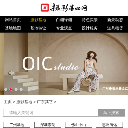
网站首页
摄影基地
白棚绿棚
特色实景
新景动态
基地地图
基地转让
专业观点
设计服务
道具租赁
主页
>
摄影基地
>
广东其它
>
马上搜索
广州基地
深圳东莞
佛山中山
惠州清远