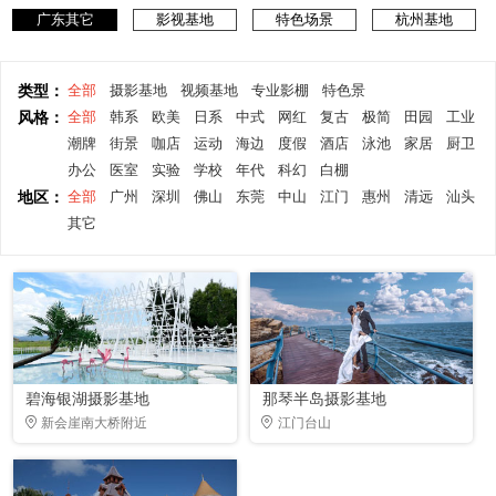
广东其它
影视基地
特色场景
杭州基地
类型：
全部
摄影基地
视频基地
专业影棚
特色景
风格：
全部
韩系
欧美
日系
中式
网红
复古
极简
田园
工业
潮牌
街景
咖店
运动
海边
度假
酒店
泳池
家居
厨卫
办公
医室
实验
学校
年代
科幻
白棚
地区：
全部
广州
深圳
佛山
东莞
中山
江门
惠州
清远
汕头
其它
碧海银湖摄影基地
那琴半岛摄影基地
新会崖南大桥附近
江门台山