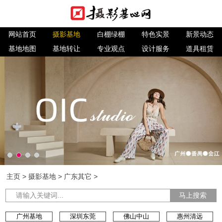
网站首页
摄影基地
白棚绿棚
特色实景
新景动态
基地地图
基地转让
专业观点
设计服务
道具租赁
主页
>
摄影基地
>
广东其它
>
马上搜索
广州基地
深圳东莞
佛山中山
惠州清远