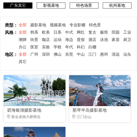
广东其它
影视基地
特色场景
杭州基地
类型：
全部
摄影基地
视频基地
专业影棚
特色景
风格：
全部
韩系
欧美
日系
中式
网红
复古
极简
田园
工业
潮牌
街景
咖店
运动
海边
度假
酒店
泳池
家居
厨卫
办公
医室
实验
学校
年代
科幻
白棚
地区：
全部
广州
深圳
佛山
东莞
中山
江门
惠州
清远
汕头
其它
碧海银湖摄影基地
那琴半岛摄影基地
新会崖南大桥附近
江门台山