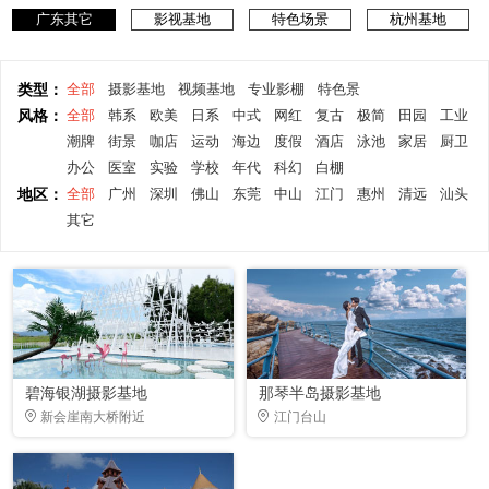
广东其它
影视基地
特色场景
杭州基地
类型：
全部
摄影基地
视频基地
专业影棚
特色景
风格：
全部
韩系
欧美
日系
中式
网红
复古
极简
田园
工业
潮牌
街景
咖店
运动
海边
度假
酒店
泳池
家居
厨卫
办公
医室
实验
学校
年代
科幻
白棚
地区：
全部
广州
深圳
佛山
东莞
中山
江门
惠州
清远
汕头
其它
碧海银湖摄影基地
那琴半岛摄影基地
新会崖南大桥附近
江门台山