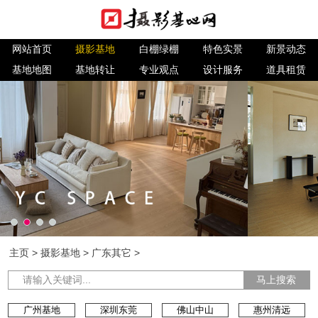
网站首页
摄影基地
白棚绿棚
特色实景
新景动态
基地地图
基地转让
专业观点
设计服务
道具租赁
主页
>
摄影基地
>
广东其它
>
马上搜索
广州基地
深圳东莞
佛山中山
惠州清远