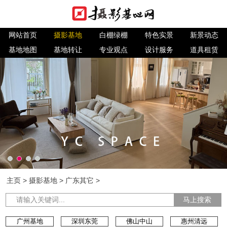
网站首页
摄影基地
白棚绿棚
特色实景
新景动态
基地地图
基地转让
专业观点
设计服务
道具租赁
主页
>
摄影基地
>
广东其它
>
马上搜索
广州基地
深圳东莞
佛山中山
惠州清远