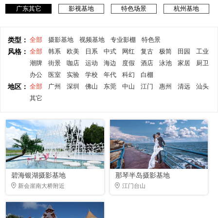
广东其它
影视基地
特色场景
杭州基地
类型：
全部
摄影基地
视频基地
专业影棚
特色景
风格：
全部
韩系
欧美
日系
中式
网红
复古
极简
田园
工业
潮牌
街景
咖店
运动
海边
度假
酒店
泳池
家居
厨卫
办公
医室
实验
学校
年代
科幻
白棚
地区：
全部
广州
深圳
佛山
东莞
中山
江门
惠州
清远
汕头
其它
碧海银湖摄影基地
那琴半岛摄影基地
新会崖南大桥附近
江门台山