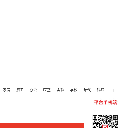
家居
厨卫
办公
医室
实验
学校
年代
科幻
白