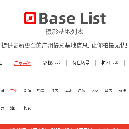
摄影基地列表
提供更新更全的广州摄影基地信息, 让你拍摄无忧!
远
广东其它
影视基地
特色场景
杭州基地
田园
工业
潮牌
街景
咖店
运动
海边
度假
酒店
泳池
清远
汕头
其它