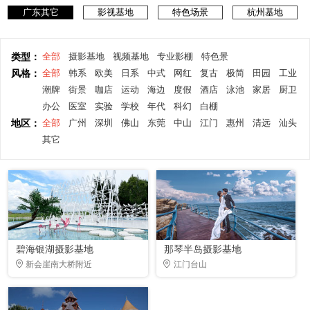
广东其它
影视基地
特色场景
杭州基地
类型：
全部
摄影基地
视频基地
专业影棚
特色景
风格：
全部
韩系
欧美
日系
中式
网红
复古
极简
田园
工业
潮牌
街景
咖店
运动
海边
度假
酒店
泳池
家居
厨卫
办公
医室
实验
学校
年代
科幻
白棚
地区：
全部
广州
深圳
佛山
东莞
中山
江门
惠州
清远
汕头
其它
碧海银湖摄影基地
那琴半岛摄影基地
新会崖南大桥附近
江门台山