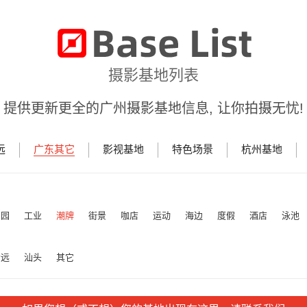
摄影基地列表
提供更新更全的广州摄影基地信息, 让你拍摄无忧!
远
广东其它
影视基地
特色场景
杭州基地
田园
工业
潮牌
街景
咖店
运动
海边
度假
酒店
泳池
清远
汕头
其它