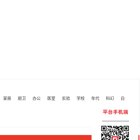
家居
厨卫
办公
医室
实验
学校
年代
科幻
白