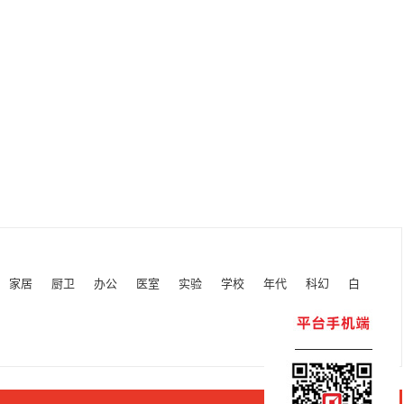
家居
厨卫
办公
医室
实验
学校
年代
科幻
白