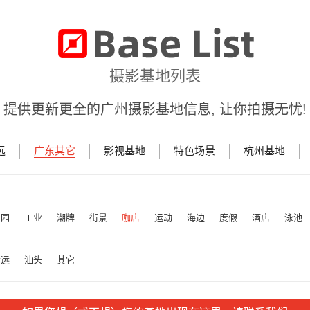
摄影基地列表
提供更新更全的广州摄影基地信息, 让你拍摄无忧!
远
广东其它
影视基地
特色场景
杭州基地
田园
工业
潮牌
街景
咖店
运动
海边
度假
酒店
泳池
清远
汕头
其它