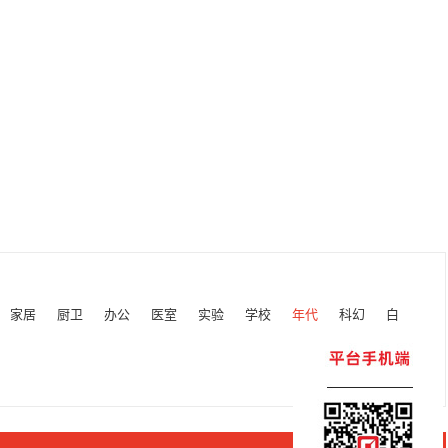
家居
厨卫
办公
医室
实验
学校
年代
科幻
白