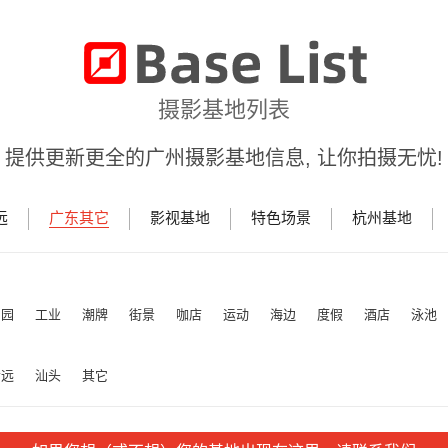
摄影基地列表
提供更新更全的广州摄影基地信息, 让你拍摄无忧!
远
广东其它
影视基地
特色场景
杭州基地
田园
工业
潮牌
街景
咖店
运动
海边
度假
酒店
泳池
清远
汕头
其它