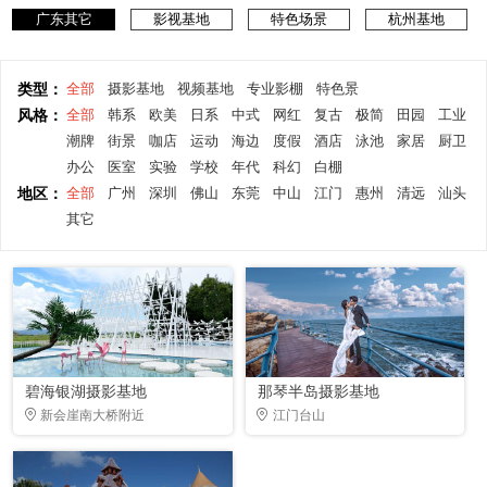
广东其它
影视基地
特色场景
杭州基地
类型：
全部
摄影基地
视频基地
专业影棚
特色景
风格：
全部
韩系
欧美
日系
中式
网红
复古
极简
田园
工业
潮牌
街景
咖店
运动
海边
度假
酒店
泳池
家居
厨卫
办公
医室
实验
学校
年代
科幻
白棚
地区：
全部
广州
深圳
佛山
东莞
中山
江门
惠州
清远
汕头
其它
碧海银湖摄影基地
那琴半岛摄影基地
新会崖南大桥附近
江门台山