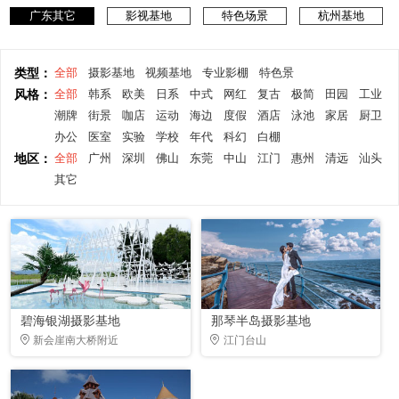
广东其它
影视基地
特色场景
杭州基地
类型：
全部
摄影基地
视频基地
专业影棚
特色景
风格：
全部
韩系
欧美
日系
中式
网红
复古
极简
田园
工业
潮牌
街景
咖店
运动
海边
度假
酒店
泳池
家居
厨卫
办公
医室
实验
学校
年代
科幻
白棚
地区：
全部
广州
深圳
佛山
东莞
中山
江门
惠州
清远
汕头
其它
碧海银湖摄影基地
那琴半岛摄影基地
新会崖南大桥附近
江门台山