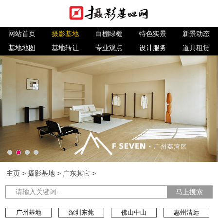
网站首页
摄影基地
白棚绿棚
特色实景
新景动态
基地地图
基地转让
专业观点
设计服务
道具租赁
主页
>
摄影基地
>
广东其它
>
马上搜索
广州基地
深圳东莞
佛山中山
惠州清远