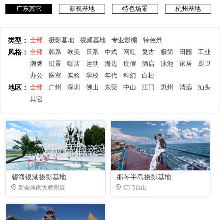
广东其它
影视基地
特色场景
杭州基地
类型：
全部
摄影基地
视频基地
专业影棚
特色景
风格：
全部
韩系
欧美
日系
中式
网红
复古
极简
田园
工业
潮牌
街景
咖店
运动
海边
度假
酒店
泳池
家居
厨卫
办公
医室
实验
学校
年代
科幻
白棚
地区：
全部
广州
深圳
佛山
东莞
中山
江门
惠州
清远
汕头
其它
碧海银湖摄影基地
那琴半岛摄影基地
新会崖南大桥附近
江门台山