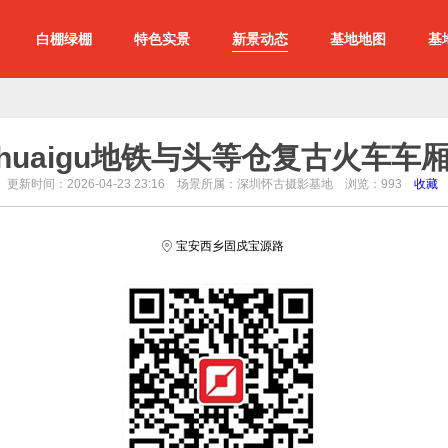
白棚绿棚
特色实景
新景动态
基地地图
基
huaigu地铁与头等仓复古火车车
更新时间：2026-04-23 23:16 场景所属：深圳怀古摄影基地 浏览：
993
收藏
宝安西乡固戍宝源路