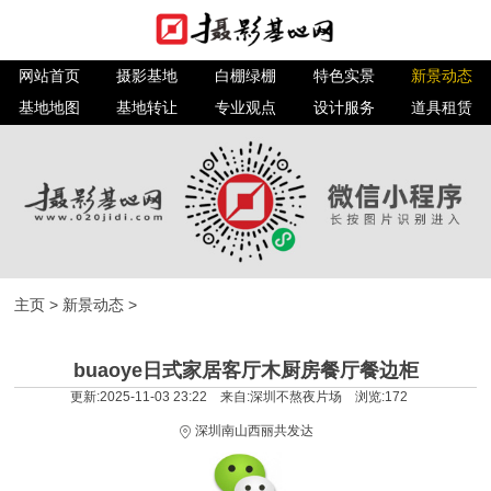
网站首页
摄影基地
白棚绿棚
特色实景
新景动态
基地地图
基地转让
专业观点
设计服务
道具租赁
主页
>
新景动态
>
buaoye日式家居客厅木厨房餐厅餐边柜
更新:2025-11-03 23:22 来自:深圳不熬夜片场 浏览:
172
深圳南山西丽共发达