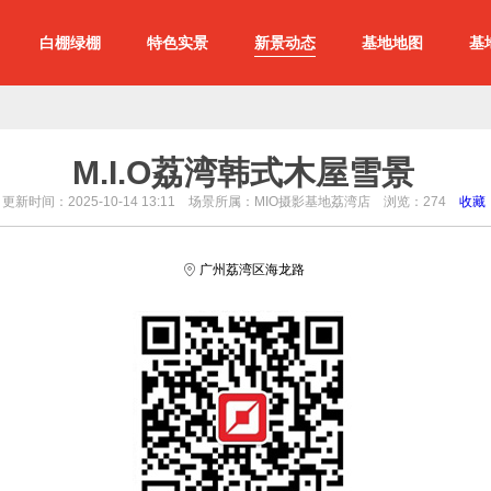
白棚绿棚
特色实景
新景动态
基地地图
基
M.I.O荔湾韩式木屋雪景
更新时间：2025-10-14 13:11 场景所属：MIO摄影基地荔湾店 浏览：
274
收藏
广州荔湾区海龙路