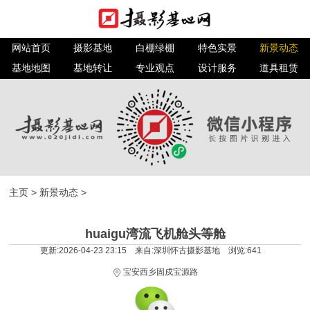
网站首页
摄影基地
白棚绿棚
特色实景
新景动态
基地地图
基地转让
专业观点
设计服务
道具租赁
主页
>
新景动态
>
huaigu湾流飞机舱头等舱
更新:2026-04-23 23:15 来自:深圳怀古摄影基地 浏览:
641
宝安西乡固戍宝源路