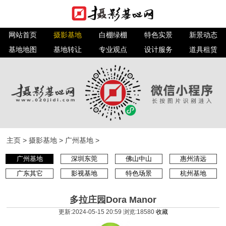
网站首页
摄影基地
白棚绿棚
特色实景
新景动态
基地地图
基地转让
专业观点
设计服务
道具租赁
主页
>
摄影基地
>
广州基地
>
广州基地
深圳东莞
佛山中山
惠州清远
广东其它
影视基地
特色场景
杭州基地
多拉庄园Dora Manor
更新:2024-05-15 20:59 浏览:
18580
收藏