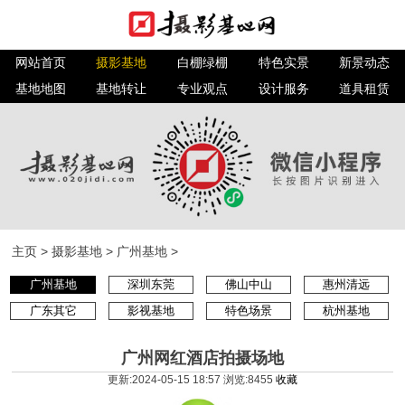
网站首页
摄影基地
白棚绿棚
特色实景
新景动态
基地地图
基地转让
专业观点
设计服务
道具租赁
主页
>
摄影基地
>
广州基地
>
广州基地
深圳东莞
佛山中山
惠州清远
广东其它
影视基地
特色场景
杭州基地
广州网红酒店拍摄场地
更新:2024-05-15 18:57 浏览:
8455
收藏