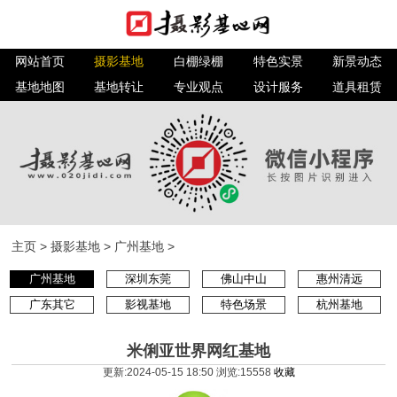
网站首页
摄影基地
白棚绿棚
特色实景
新景动态
基地地图
基地转让
专业观点
设计服务
道具租赁
主页
>
摄影基地
>
广州基地
>
广州基地
深圳东莞
佛山中山
惠州清远
广东其它
影视基地
特色场景
杭州基地
米俐亚世界网红基地
更新:2024-05-15 18:50 浏览:
15558
收藏