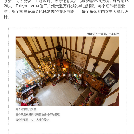
茶会、商务会议、主题派对、等等还有复古礼服及帽饰租赁哦，可容纳15-
20人，Fairy's House位于广州大道万科城的半山别墅。每个细节都是爱
意，整个家里充满英伦风复古的情怀与爱——每个角落都由女主人精心设
计。