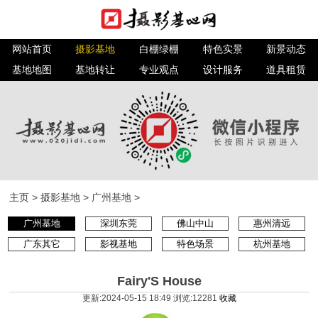
网站首页
摄影基地
白棚绿棚
特色实景
新景动态
基地地图
基地转让
专业观点
设计服务
道具租赁
主页
>
摄影基地
>
广州基地
>
广州基地
深圳东莞
佛山中山
惠州清远
广东其它
影视基地
特色场景
杭州基地
Fairy'S House
更新:2024-05-15 18:49 浏览:
12281
收藏