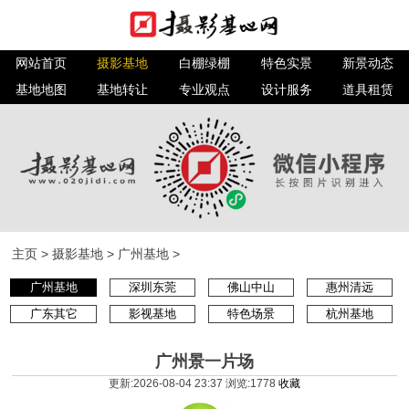
网站首页
摄影基地
白棚绿棚
特色实景
新景动态
基地地图
基地转让
专业观点
设计服务
道具租赁
主页
>
摄影基地
>
广州基地
>
广州基地
深圳东莞
佛山中山
惠州清远
广东其它
影视基地
特色场景
杭州基地
广州景一片场
更新:2026-08-04 23:37 浏览:
1778
收藏