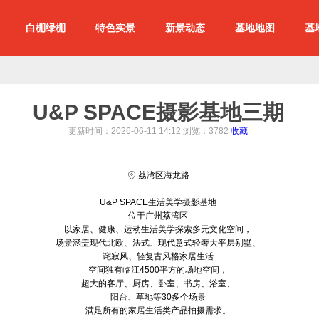
白棚绿棚
特色实景
新景动态
基地地图
基
U&P SPACE摄影基地三期
更新时间：2026-06-11 14:12 浏览：
3782
收藏
荔湾区海龙路
U&P SPACE生活美学摄影基地
位于广州荔湾区
以家居、健康、运动生活美学探索多元文化空间，
场景涵盖现代北欧、法式、现代意式轻奢大平层别墅、
诧寂风、轻复古风格家居生活
空间独有临江4500平方的场地空间，
超大的客厅、厨房、卧室、书房、浴室、
阳台、草地等30多个场景
满足所有的家居生活类产品拍摄需求。