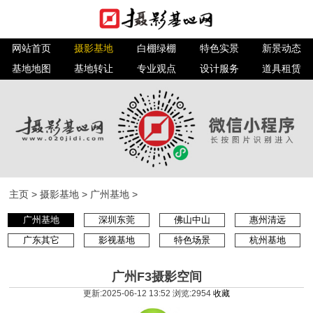
网站首页
摄影基地
白棚绿棚
特色实景
新景动态
基地地图
基地转让
专业观点
设计服务
道具租赁
主页
>
摄影基地
>
广州基地
>
广州基地
深圳东莞
佛山中山
惠州清远
广东其它
影视基地
特色场景
杭州基地
广州F3摄影空间
更新:2025-06-12 13:52 浏览:
2954
收藏