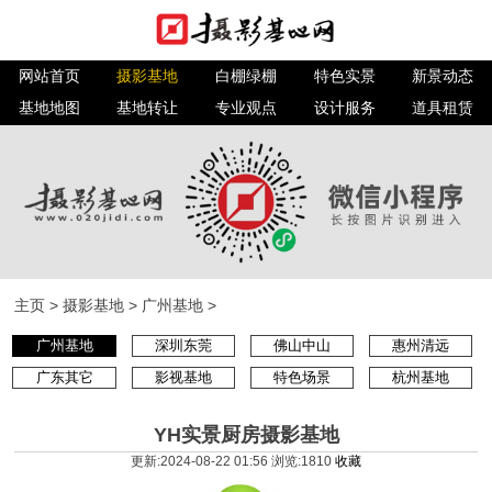
网站首页
摄影基地
白棚绿棚
特色实景
新景动态
基地地图
基地转让
专业观点
设计服务
道具租赁
主页
>
摄影基地
>
广州基地
>
广州基地
深圳东莞
佛山中山
惠州清远
广东其它
影视基地
特色场景
杭州基地
YH实景厨房摄影基地
更新:2024-08-22 01:56 浏览:
1810
收藏