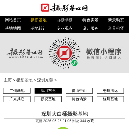
网站首页
摄影基地
白棚绿棚
特色实景
新景动态
基地地图
基地转让
专业观点
设计服务
道具租赁
主页
>
摄影基地
>
深圳东莞
>
广州基地
深圳东莞
佛山中山
惠州清远
广东其它
影视基地
特色场景
杭州基地
深圳大白桶摄影基地
更新:2026-05-26 21:05 浏览:
344
收藏