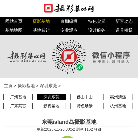
网站首页
摄影基地
白棚绿棚
特色实景
新景动态
基地地图
基地转让
专业观点
设计服务
道具租赁
主页
>
摄影基地
>
深圳东莞
>
广州基地
深圳东莞
佛山中山
惠州清远
广东其它
影视基地
特色场景
杭州基地
东莞island岛摄影基地
更新:2025-11-26 00:52 浏览:
1162
收藏