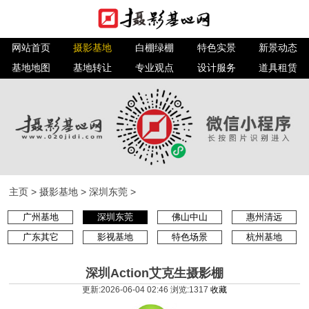
网站首页
摄影基地
白棚绿棚
特色实景
新景动态
基地地图
基地转让
专业观点
设计服务
道具租赁
主页
>
摄影基地
>
深圳东莞
>
广州基地
深圳东莞
佛山中山
惠州清远
广东其它
影视基地
特色场景
杭州基地
深圳Action艾克生摄影棚
更新:2026-06-04 02:46 浏览:
1317
收藏