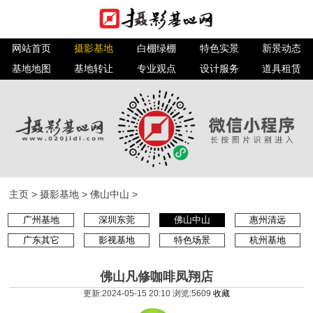
网站首页
摄影基地
白棚绿棚
特色实景
新景动态
基地地图
基地转让
专业观点
设计服务
道具租赁
主页
>
摄影基地
>
佛山中山
>
广州基地
深圳东莞
佛山中山
惠州清远
广东其它
影视基地
特色场景
杭州基地
佛山凡修咖啡凤翔店
更新:2024-05-15 20:10 浏览:
5609
收藏