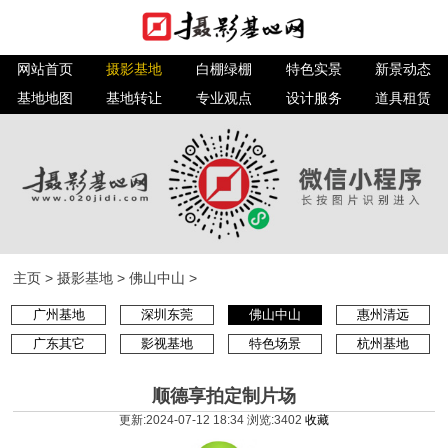
网站首页
摄影基地
白棚绿棚
特色实景
新景动态
基地地图
基地转让
专业观点
设计服务
道具租赁
主页
>
摄影基地
>
佛山中山
>
广州基地
深圳东莞
佛山中山
惠州清远
广东其它
影视基地
特色场景
杭州基地
顺德享拍定制片场
更新:2024-07-12 18:34 浏览:
3402
收藏