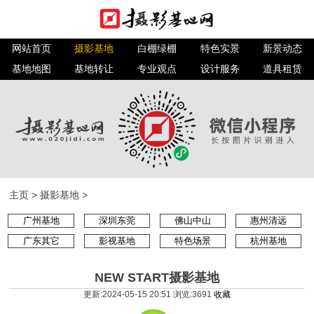
网站首页
摄影基地
白棚绿棚
特色实景
新景动态
基地地图
基地转让
专业观点
设计服务
道具租赁
主页
>
摄影基地
>
广州基地
深圳东莞
佛山中山
惠州清远
广东其它
影视基地
特色场景
杭州基地
NEW START摄影基地
更新:2024-05-15 20:51 浏览:
3691
收藏