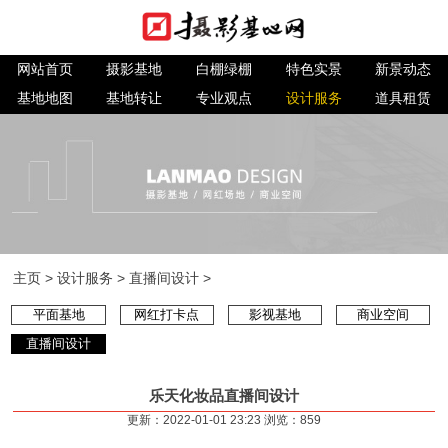
网站首页
摄影基地
白棚绿棚
特色实景
新景动态
基地地图
基地转让
专业观点
设计服务
道具租赁
主页
>
设计服务
>
直播间设计
>
平面基地
网红打卡点
影视基地
商业空间
直播间设计
乐天化妆品直播间设计
更新：2022-01-01 23:23 浏览：
859