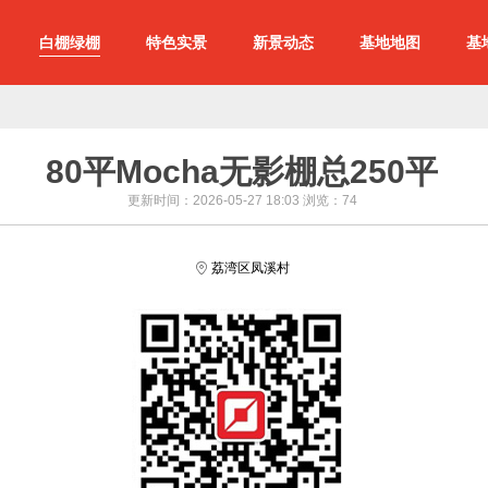
白棚绿棚
特色实景
新景动态
基地地图
基
80平Mocha无影棚总250平
更新时间：2026-05-27 18:03 浏览：
74
荔湾区凤溪村