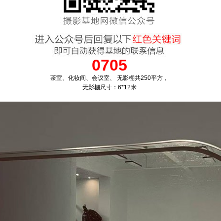
0705
茶室、化妆间、会议室、 无影棚共250平方，
无影棚尺寸：6*12米