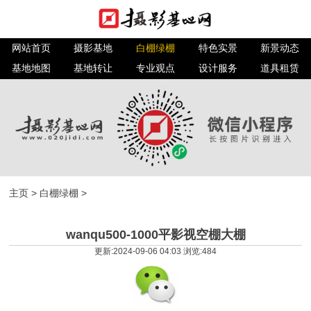
网站首页
摄影基地
白棚绿棚
特色实景
新景动态
基地地图
基地转让
专业观点
设计服务
道具租赁
主页
>
白棚绿棚
>
wanqu500-1000平影视空棚大棚
更新:2024-09-06 04:03 浏览:
484